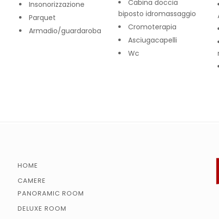
Cabina doccia
Insonorizzazione
biposto idromassaggio
Parquet
Cromoterapia
Armadio/guardaroba
Asciugacapelli
Wc
HOME
CAMERE
PANORAMIC ROOM
DELUXE ROOM