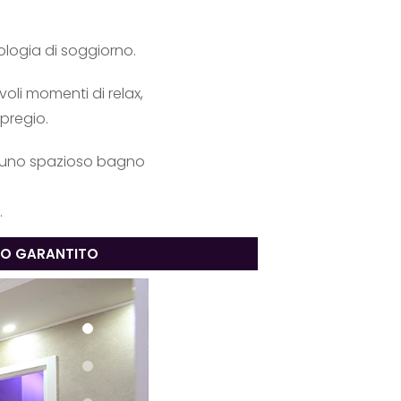
pologia di soggiorno.
oli momenti di relax,
 pregio.
di uno spazioso bagno
.
ZO GARANTITO