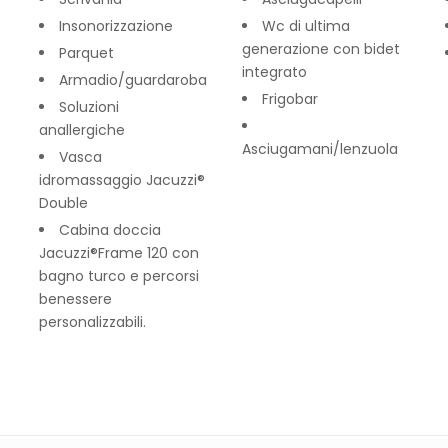
Insonorizzazione
Wc di ultima
generazione con bidet
Parquet
integrato
Armadio/guardaroba
Frigobar
Soluzioni
anallergiche
Asciugamani/lenzuola
Vasca
idromassaggio Jacuzzi®
Double
Cabina doccia
Jacuzzi®Frame 120 con
bagno turco e percorsi
benessere
personalizzabili.