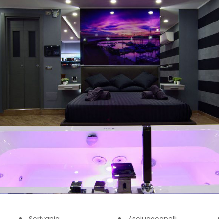
Scrivania
Asciugacapelli