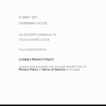
STARRY SKY
CHARMING HOUSE
VIA GIUSEPPE GARIBALDI, 113
07041 ALGHERO, ITALIA
P.Iva 02465920904
COOKIE E PRIVACY POLICY
Questo sito è protetto da Google reCAPTCHA v3,
Privacy Policy
e
Terms of Service
di Google.