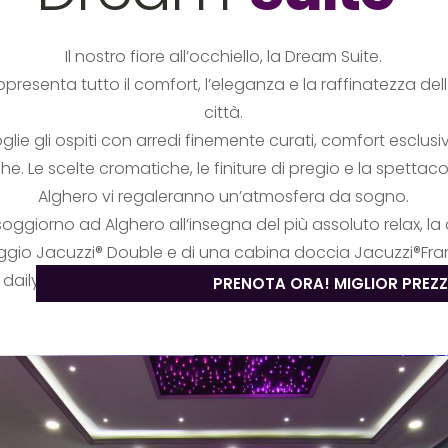
Il nostro fiore all’occhiello, la Dream Suite.
resenta tutto il comfort, l’eleganza e la raffinatezza del
città.
ie gli ospiti con arredi finemente curati, comfort esclusiv
e. Le scelte cromatiche, le finiture di pregio e la spettacol
Alghero vi regaleranno un’atmosfera da sogno.
 soggiorno ad Alghero all’insegna del più assoluto relax, l
gio Jacuzzi® Double e di una cabina doccia Jacuzzi®Fram
 daily spa con bagno turco e percorsi benessere personali
PRENOTA ORA! MIGLIOR PREZ