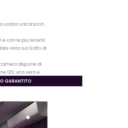
la vostra vacanza in
i e con le più recenti
are vista sul Golfo di
a camera dispone di
e 120, una vera e
zzabili.
ZO GARANTITO