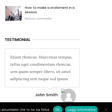
How to make a statement in a
session
Nessun commento
TESTIMONIAL
Etiam rhoncus. Maecenas tempus,
tellus eget condimentum rhoncus,
sem quam semper libero, sit amet
adipiscing sem neque sed ipsum
John Smith
oi assumiamo che tu ne sia felice.
Ok
Leggi Informativa