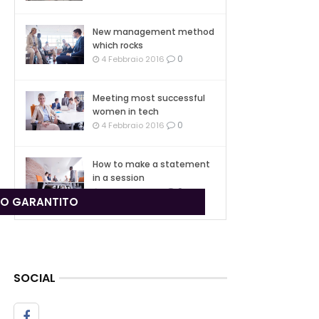
New management method
which rocks
0
4 Febbraio 2016
Meeting most successful
women in tech
0
4 Febbraio 2016
How to make a statement
in a session
0
4 Febbraio 2016
ZO GARANTITO
SOCIAL