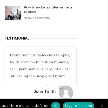
How to make a statement in a
session
Nessun commento
TESTIMONIAL
Etiam rhoncus. Maecenas tempus,
tellus eget condimentum rhoncus,
sem quam semper libero, sit amet
adipiscing sem neque sed ipsum
John Smith
oi assumiamo che tu ne sia felice.
Ok
Leggi Informativa