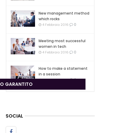
New management method
which rocks
0
4 Febbraio 2016
Meeting most successful
women in tech
0
4 Febbraio 2016
How to make a statement
in a session
0
4 Febbraio 2016
ZO GARANTITO
SOCIAL