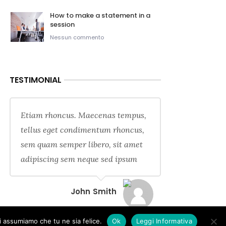
How to make a statement in a
session
Nessun commento
TESTIMONIAL
Etiam rhoncus. Maecenas tempus,
tellus eget condimentum rhoncus,
sem quam semper libero, sit amet
adipiscing sem neque sed ipsum
John Smith
oi assumiamo che tu ne sia felice.
Ok
Leggi Informativa