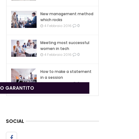
New management method
which rocks
0
4 Febbraio 2016
Meeting most successful
women in tech
0
4 Febbraio 2016
How to make a statement
in a session
0
4 Febbraio 2016
ZO GARANTITO
SOCIAL