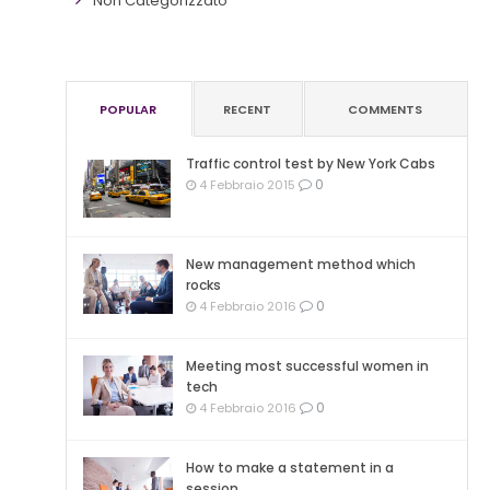
Non Categorizzato
POPULAR
RECENT
COMMENTS
Traffic control test by New York Cabs
0
4 Febbraio 2015
New management method which
rocks
0
4 Febbraio 2016
Meeting most successful women in
tech
0
4 Febbraio 2016
How to make a statement in a
session