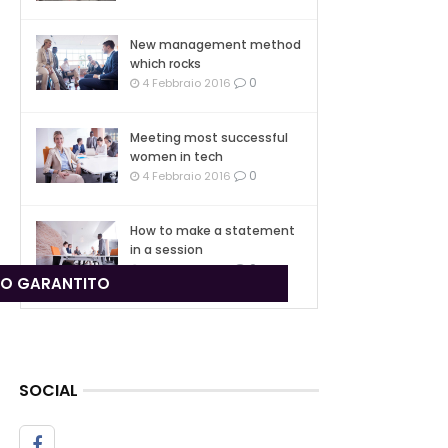
New management method
which rocks
0
4 Febbraio 2016
Meeting most successful
women in tech
0
4 Febbraio 2016
How to make a statement
in a session
0
4 Febbraio 2016
ZO GARANTITO
SOCIAL