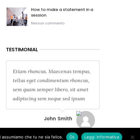
How to make a statement in a
session
Nessun commento
TESTIMONIAL
Etiam rhoncus. Maecenas tempus,
tellus eget condimentum rhoncus,
sem quam semper libero, sit amet
adipiscing sem neque sed ipsum
John Smith
oi assumiamo che tu ne sia felice.
Ok
Leggi Informativa