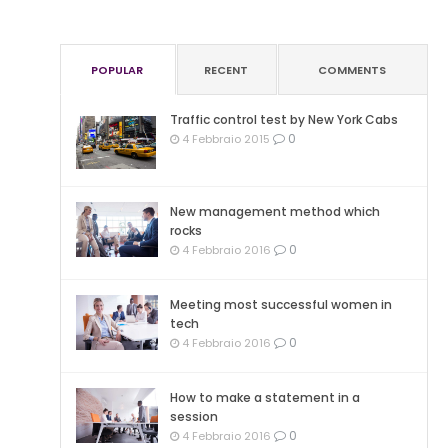
POPULAR
RECENT
COMMENTS
Traffic control test by New York Cabs
0
4 Febbraio 2015
New management method which
rocks
0
4 Febbraio 2016
Meeting most successful women in
tech
0
4 Febbraio 2016
How to make a statement in a
session
0
4 Febbraio 2016